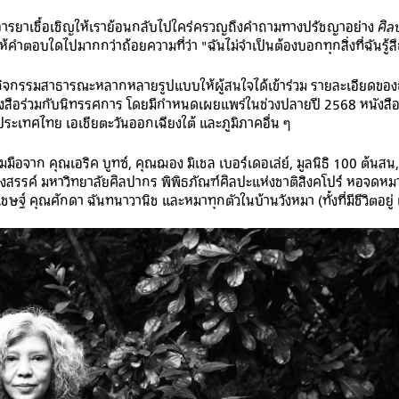
อารยาเชื้อเชิญให้เราย้อนกลับไปใคร่ครวญถึงคำถามทางปรัชญาอย่าง
ศิล
คำตอบใดไปมากกว่าถ้อยความที่ว่า "ฉันไม่จำเป็นต้องบอกทุกสิ่งที่ฉันรู้ส
ิจกรรมสาธารณะหลากหลายรูปแบบให้ผู้สนใจได้เข้าร่วม รายละเอียดของ
หนังสือร่วมกับนิทรรศการ โดยมีกำหนดเผยแพร่ในช่วงปลายปี 2568 หนังสือเ
ะเทศไทย เอเชียตะวันออกเฉียงใต้ และภูมิภาคอื่น ๆ
วมมือจาก คุณเอริค บูทซ์, คุณฌอง มิเชล เบอร์เดอเล่ย์, มูลนิธิ 100 ต้นสน,
สรรค์ มหาวิทยาลัยศิลปากร พิพิธภัณฑ์ศิลปะแห่งชาติสิงคโปร์ หอจดหม
์ คุณศักดา ฉันทนาวานิช และหมาทุกตัวในบ้านวังหมา (ทั้งที่มีชีวิตอยู่