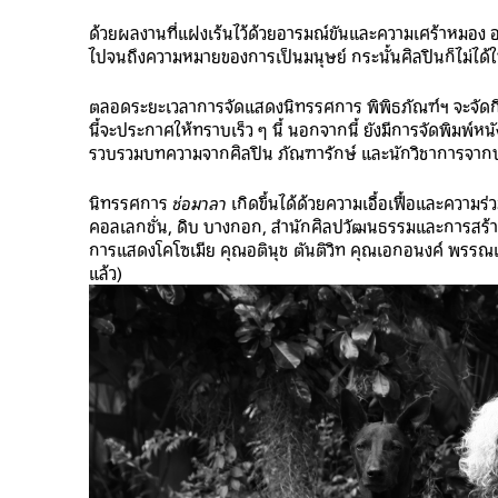
ด้วยผลงานที่แฝงเร้นไว้ด้วยอารมณ์ขันและความเศร้าหมอง 
ไปจนถึงความหมายของการเป็นมนุษย์ กระนั้นศิลปินก็ไม่ได้ให้
ตลอดระยะเวลาการจัดแสดงนิทรรศการ พิพิธภัณฑ์ฯ จะจัดก
นี้จะประกาศให้ทราบเร็ว ๆ นี้ นอกจากนี้ ยังมีการจัดพิมพ์
รวบรวมบทความจากศิลปิน ภัณฑารักษ์ และนักวิชาการจากปร
นิทรรศการ
ช่อมาลา
เกิดขึ้นได้ด้วยความเอื้อเฟื้อและความร่
คอลเลกชั่น, ดิบ บางกอก, สำนักศิลปวัฒนธรรมและการสร้าง
การแสดงโคโซเมีย คุณอตินุช ตันติวิท คุณเอกอนงค์ พรรณเชษฐ
แล้ว)