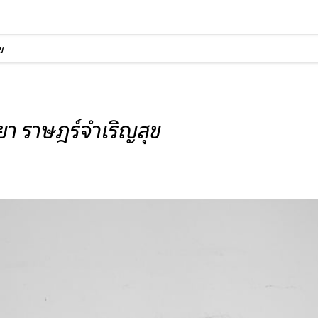
ข
า ราษฎร์จําเริญสุข