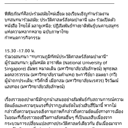
พิพิธภัณฑ์ศิลปะร่วมสมัยใหม่เอี่ยม ขอเรียนเชิญท่านร่วมงาน
บทสนทนาร่วมสมัย: ประวัติศาสตร์สังคมปาตานี และ ร่วมเปิดตัว
หนังสือ ไทยใต้ มลายูเหนือ: ปฏิสัมพันธ์ทางชาติพันธุ์บนคาบสมุทร
แห่งความหลากหลาย ฉบับภาษาไทย
กำหนดการกิจกรรม
15.30 -17.00 น.
ร่วมวงสนทนา “ทบทวนภูมิทัศน์ประวัติศาสตร์สังคมปาตานี”
ผู้ร่วมสนทนา: มูฮัมหมัด อาราฟัต (National University of
Singapore) อัมพร หมาดเด็น (มหาวิทยาลัยวลัยลักษณ์) พุทธพล
มงคลวรวรรณ (มหาวิทยาลัยรามคำแหง) ซะการีย์ยา อมตยา (กวี)
ผู้นำถกประเด็น: ทวีศักดิ์ เผือกสม (มหาวิทยาลัยนเรศวร) จิรวัฒน์
แสงทอง (มหาวิทยาลัยวลัยลักษณ์)
เรื่องราวของปาตานีมักถูกนำเสนออย่างสัมพันธ์กับสถานการณ์ความ
ขัดแย้งและความรุนแรงที่ปรากฏเด่นชัดในช่วงสิบสี่ปีมานี้​ หากไม่
กล่าวถึงความรุนแรงเชิงกายภาพก็กล่าวถึงความขัดแย้งทางการเมือง
ในขณะที่เรื่องราวของชีวิตทางสังคมอื่นๆ ที่เป็นผลสืบเนื่องจาก
กระบวนการเปลี่ยนแปลงทางประวัติศาสตร์เดียวกัน อันเนื่องมาจาก