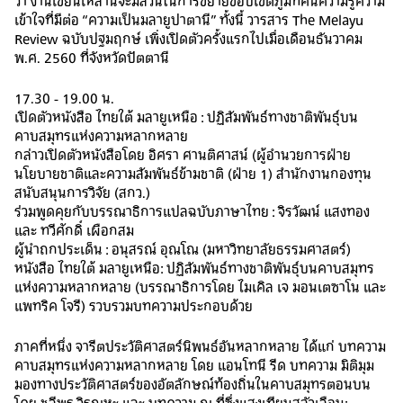
ว่า งานเขียนเหล่านี้จะมีส่วนในการขยายขอบเขตภูมิทัศน์ความรู้ความ
เข้าใจที่มีต่อ “ความเป็นมลายูปาตานี” ทั้งนี้ วารสาร The Melayu
Review ฉบับปฐมฤกษ์ เพิ่งเปิดตัวครั้งแรกไปเมื่อเดือนธันวาคม
พ.ศ. 2560 ที่จังหวัดปัตตานี
17.30 - 19.00 น.
เปิดตัวหนังสือ ไทยใต้ มลายูเหนือ : ปฏิสัมพันธ์ทางชาติพันธุ์บน
คาบสมุทรแห่งความหลากหลาย
กล่าวเปิดตัวหนังสือโดย อิศรา ศานติศาสน์ (ผู้อํานวยการฝ่าย
นโยบายชาติและความสัมพันธ์ข้ามชาติ (ฝ่าย 1) สํานักงานกองทุน
สนับสนุนการวิจัย (สกว.)
ร่วมพูดคุยกับบรรณาธิการแปลฉบับภาษาไทย : จิรวัฒน์ แสงทอง
และ ทวีศักดิ์ เผือกสม
ผู้นำถกประเด็น : อนุสรณ์ อุณโณ (มหาวิทยาลัยธรรมศาสตร์)
หนังสือ ไทยใต้ มลายูเหนือ: ปฏิสัมพันธ์ทางชาติพันธุ์บนคาบสมุทร
แห่งความหลากหลาย (บรรณาธิการ​โดย ไมเคิล เจ มอนเตซาโน และ
แพทริค โจรี) รวบรวมบทความประกอบด้วย
ภาคที่หนึ่ง จารีตประวัติศาสตร์นิพนธ์อันหลากหลาย ได้แก่ บทความ
คาบสมุทรแห่งความหลากหลาย โดย แอนโทนี รีด บทความ มิติมุม
มองทางประวัติศาสตร์ของอัตลักษณ์ท้องถิ่นในคาบสมุทรตอนบน
โดย ชุลีพร วิรุณหะ และ บทความ ณ ที่ซึ่งแสงเทียนสลัวเลือน: