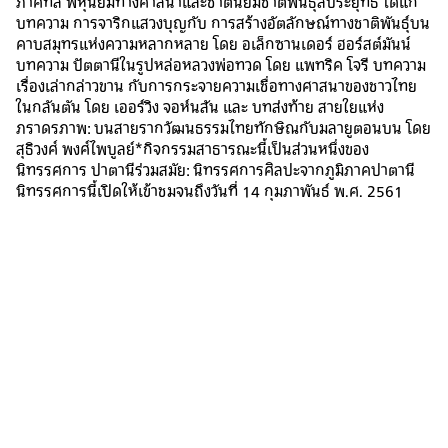
ภาคที่สี่ พหุนิยมทางศาสนาและชาตินิยมชาติพันธุ์สัประยุทธ์ ได้แก่
บทความ การจาริกแสวงบุญกับ การสร้างอัตลักษณ์ทางชาติพันธุ์บน
คาบสมุทรแห่งความหลากหลาย โดย อเล็กซานเดอร์ ฮอร์สต์มันน์
บทความ ปัตตานีในรูปหล่อหลวงพ่อทวด โดย แพทริค โจรี บทความ
เรื่องเล่ากล่าวขาน กับการกระจายความเชื่อทางศาสนาของชาวไทย
ในกลันตัน โดย เออร์วิง จอห์นสัน และ บทส่งท้าย สายใยแห่ง
ภราดรภาพ: บนสายรากวัฒนธรรมไทยทักษิณกับมลายูตอนบน โดย
สุธิวงศ์ พงศ์ไพบูลย์*กิจกรรมสาธารณะนี้เป็นส่วนหนึ่งของ
นิทรรศการ ปาตานีร่วมสมัย: นิทรรศการศิลปะจากภูมิภาคปาตานี
นิทรรศการนี้เปิดให้เข้าชมจนถึงวันที่ 14 กุมภาพันธ์ พ.ศ. 2561