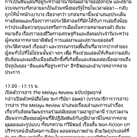
การเป็นดินแดนที่อยู่ระหว่างอาณานิคมมลายาของอังกฤษ และสยาม
จวบจนกระทั่งกลายมาเป็นส่วนหนึ่งของรัฐไทยในเวลาต่อมา—กลับ
ถูกให้น้ำหนักเบาบาง เจือจางกว่า บทสนทนานี้จะนำเสนอประเด็น
ทางสังคมและเรื่องราวทางประวัติศาสตร์ที่มักได้รับการเอ่ยถึงน้อย
กว่าประเด็นความรุนแรงหรือการเมืองในความหมายตรงตัว อันจะ
หมายถึง เรื่องราวของชีวิตทางเศรษฐกิจและสังคมประจำวันระหว่าง
ผู้คนหลากหลายชาติพันธุ์ การแต่งงานและสถานะของสตรี
ประวัติศาสตร์ เรื่องเล่า และวรรณกรรมพื้นถิ่นที่มาจากปากคำของ
ผู้คนทั่วไปที่ไม่ใช่ชนนั้นนำ ฯลฯ เพื่อ ที่จะช่วยแสดงให้เห็นความสลับ
ซับซ้อนและผลสืบเนื่องอันลึกซึ้งที่เกิดขึ้นและส่งผลต่อเนื่องมาจนถึง
ปัจจุบันของ "ดินแดนที่อยู่ระหว่าง" อิทธิพลและอำนาจหลากหลาย
ประการ
17.00 - 17.15 น.
เปิดตัววารสาร The Melayu Review ฉบับปฐมฤกษ์​
กล่าวเปิดตัวหนังสือโดย ซะการีย์ยา อมตยา (บรรณาธิการวารสาร)
วารสาร The Melayu Review นำเสนอเรื่องเล่าและการเล่าเรื่อง
เกี่ยวกับสังคมวัฒนธรรมร่วมสมัยของชาวมลายูปาตานี รวบรวมงาน
เขียนจากเสียงของผู้คนที่มีปฏิสัมพันธ์กับภูมิปาตานีในหลากหลาย
มุมมองและรูปแบบ ทั้งบทความ กวีนิพนธ์ เรื่องสั้น Non-fiction บท
ปริทรรศน์เชิงสังคมการเมือง ตลอดจนภาพถ่าย ด้วยวัตถุประสงค์ที่