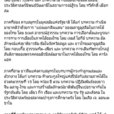
ประวัติศาสตร์นิพนธ์ปัตตานีในสถานการณ์สู้รบ โดย ทวีศักดิ์ เผือก
สม
ภาคที่สอง คาบสมุทรในยุคสมัยแห่งรัฐชาติ ได้แก่ บทความ กำเนิด
มายาคติว่าด้วยการ “แบ่งแยกดินแดน” ของมลายูมุสลิมในภาคใต้
ของไทย โดย ธเนศ อาภรณ์สุวรรณ บทความ การเลือกตั้งและบูรณา
การทาง การเมืองในภาคใต้ของไทย โดย เจมส์ โอกีย์ บทความ อัต
ลักษณ์แห่งชาติชาวซัม-ซัมในจังหวัดสตูล และ ชาวไทยมลายูมุสลิม
โดย กอบเกื้อ สุวรรณทัต–เพียร และ บทความ การเดินทัพทางไกลสู่
สันติภาพของพรรคคอมมิวนิสต์มลายาในภาคใต้ของไทย โดย คาร์ล
แฮค
ภาคที่สาม ชาวจีนแห่งคาบสมุทรในบทบาทผู้กระทำลูกผสมและ
ตัวกลาง ได้แก่ บทความ ห้าตระกูลใหญ่แห่งปีนังกับสยามภาคใต้ใน
ช่วงศตวรรษที่ 19 โดย หว่อง ยี ตวน บทความ ปฏิสัมพันธ์ของชาว
จีน-มลายู-ไทย และการสร้างอัตลักษณ์ชาติพันธุ์จีนเปอรานากันใน
รัฐกลันตัน โดย เตียว ก๊ก เซียง และบทความ ทุน รัฐ และสังคม ใน
ประวัติศาสตร์ของสมาคมบำรุงการศึกษาตรัง โดย ไมเคิล เจ. มอนเต
ซาโน